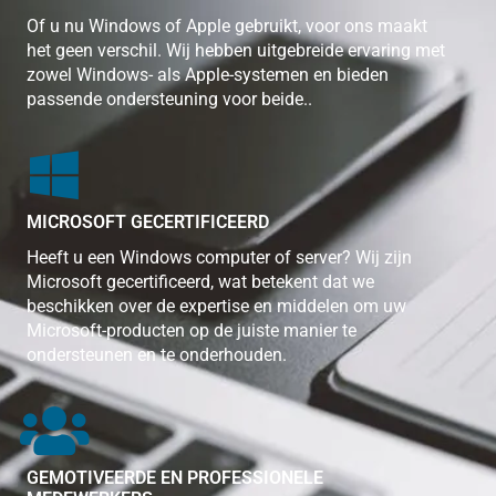
Of u nu Windows of Apple gebruikt, voor ons maakt
het geen verschil. Wij hebben uitgebreide ervaring met
zowel Windows- als Apple-systemen en bieden
passende ondersteuning voor beide..
MICROSOFT GECERTIFICEERD
Heeft u een Windows computer of server? Wij zijn
Microsoft gecertificeerd, wat betekent dat we
beschikken over de expertise en middelen om uw
Microsoft-producten op de juiste manier te
ondersteunen en te onderhouden.
GEMOTIVEERDE EN PROFESSIONELE