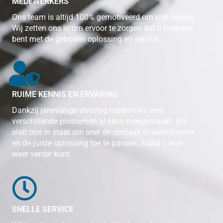
MEDEWERKERS
Ons team is altijd 100% gemotiveerd om u te helpen.
Wij zetten ons in om ervoor te zorgen dat u tevreden
bent met de geboden oplossing en service.
RUIME KENNIS EN ERVARING
Dankzij jarenlange ervaring hebben we veel
verschillende problemen al eens meegemaakt. Dit
stelt ons in staat om snel de oorzaak te identificeren
en de juiste oplossing toe te passen, zodat u snel
weer verder kunt.
SNELLE SERVICE