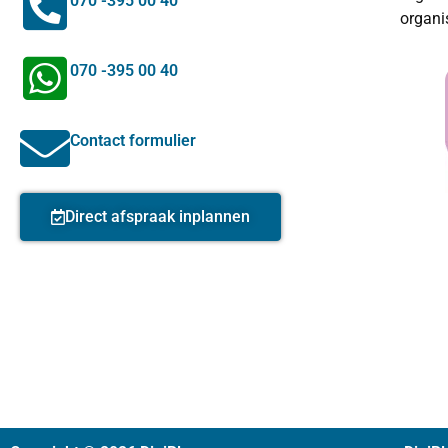
070 -395 00 40
organi
070 -395 00 40
Contact formulier
Direct afspraak inplannen