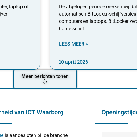
er, laptop of
De afgelopen periode merken wij d
ijven
automatisch BitLocker‑schijfversleu
computers en laptops. BitLocker ver
harde schijf
LEES MEER »
10 april 2026
Meer berichten tonen
rheid van ICT Waarborg
Openingstij
ue
is aangesloten bij de branche